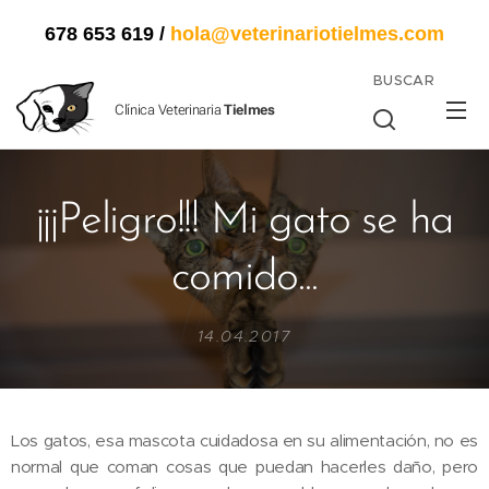
678 653 619
/
hola@veterinariotielmes.com
BUSCAR
Clínica Veterinaria
Tielmes
¡¡¡Peligro!!! Mi gato se ha
comido...
14.04.2017
Los gatos, esa mascota cuidadosa en su alimentación, no es
normal que coman cosas que puedan hacerles daño, pero