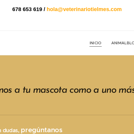
678 653 619
/
hola@veterinariotielmes.com
INICIO
ANIMALBL
os a tu mascota como a uno más 
pregúntanos
n dudas,