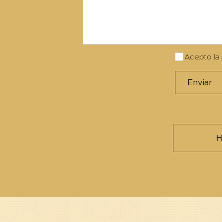
Acepto la
Enviar
H