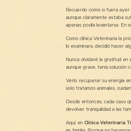
Recuerdo como si fuera ayer la
aunque claramente estaba sufr
apenas podía levantarse. En s
Como clínica Veterinaria la pr
lo examinara, decidió hacer a
Nunca olvidaré la gratitud en 
aunque grave, tenía solución 
Verlo recuperar su energía en
solo tratamos animales, cuida
Desde entonces, cada caso que
devolver tranquilidad a las fam
Aquí, en
Clínica Veterinaria T
es familia. Porque no hacemos 