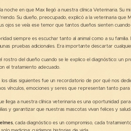
 noche en que Max llegó a nuestra clínica Veterinaria. Su mi
iendo. Su dueño, preocupado, explicó a la veterinaria que M
us ojos se veía ese temor que tantos dueños sienten cuando 
ioridad siempre es escuchar tanto al animal como a su familia
lgunas pruebas adicionales. Era importante descartar cualqui
el rostro del dueño cuando se le explico el diagnóstico: un 
con el tratamiento adecuado.
 los días siguientes fue un recordatorio de por qué nos ded
mos vínculos, emociones y seres que representan tanto para 
 llega a nuestra clínica veterinaria es una oportunidad para
ilias y garantizar que nuestras mascotas vivan felices y salud
ielmes
, cada diagnóstico es un compromiso, cada tratamient
solo medicina; cuidamos historias de vida.