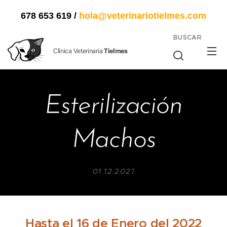
678 653 619
/
hola@veterinariotielmes.com
BUSCAR
Clínica Veterinaria
Tielmes
Esterilización
Machos
01.12.2021
Hasta el 16 de Enero del 2022