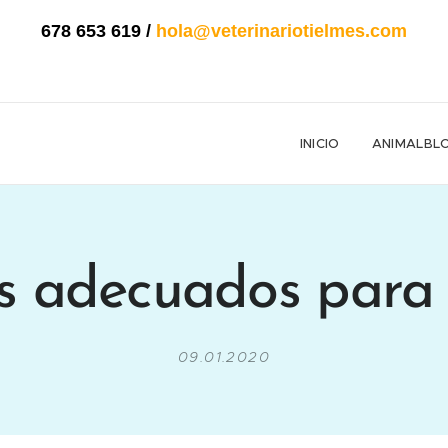
678 653 619
/
hola@veterinariotielmes.com
INICIO
ANIMALBL
s adecuados para 
09.01.2020