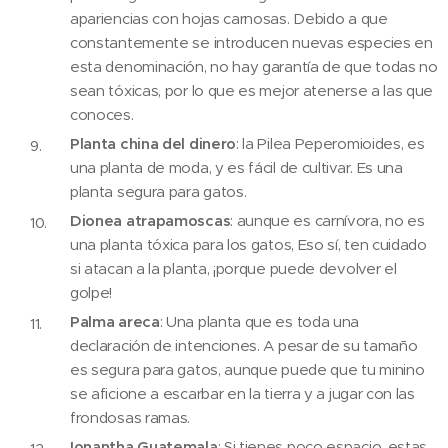
apariencias con hojas carnosas. Debido a que
constantemente se introducen nuevas especies en
esta denominación, no hay garantía de que todas no
sean tóxicas, por lo que es mejor atenerse a las que
conoces.
Planta china del dinero
: la Pilea Peperomioides, es
una planta de moda, y es fácil de cultivar. Es una
planta segura para gatos.
Dionea atrapamoscas
: aunque es carnívora, no es
una planta tóxica para los gatos, Eso sí, ten cuidado
si atacan a la planta, ¡porque puede devolver el
golpe!
Palma areca
: Una planta que es toda una
declaración de intenciones. A pesar de su tamaño
es segura para gatos, aunque puede que tu minino
se aficione a escarbar en la tierra y a jugar con las
frondosas ramas.
Ionantha Guatemala
: Si tienes poco espacio, estas