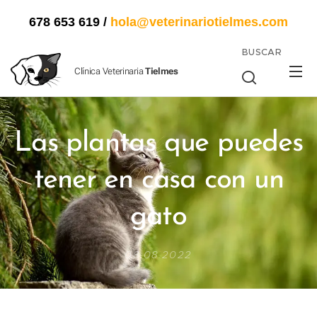
678 653 619
/
hola@veterinariotielmes.com
BUSCAR
Clínica Veterinaria
Tielmes
Las plantas que puedes
tener en casa con un
gato
08.08.2022