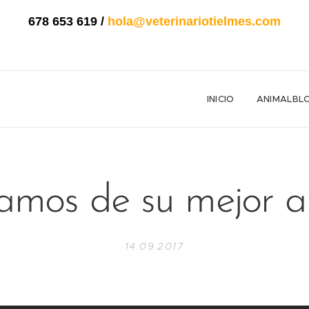
678 653 619
/
hola@veterinariotielmes.com
INICIO
ANIMALBL
amos de su mejor a
14.09.2017