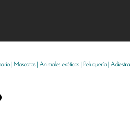
nario | Mascotas | Animales exóticos | Peluquería | Adiestr