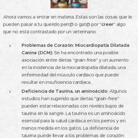
Ahora vamos a entrar en materia. Estas son las cosas que le
pueden pasar a tu querido perr@ o gat@ por "
creer
" algo
que no está contrastado por un veterinario:
Problemas de Corazón: Miocardiopatía Dilatada
Canina (DCM)
: Se ha encontrado una posible
asociación entre dietas "grain-free" y un aumento
en la incidencia de la miocardiopatía dilatada, una
enfermedad del músculo cardíaco que puede
resultar en insuficiencia cardíaca.
Deficiencia de Taurina, un aminoácido
: Algunos
estudios han sugerido que dietas "grain-free"
pueden estar relacionadas con niveles bajos de
taurina en la sangre. La taurina es un aminoácido
esencial para la salud cardíaca en los perros y en
menos medida en los gatos. La deficiencia de
taurina puede llevar a los problemas de corazón