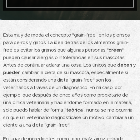
Esta muy de moda el concepto "grain-free" en los piensos
para perros y gatos. La idea detrás de los alimentos grain-
free es evitar los granos que algunas personas "
creen
"
pueden causar alergias o intolerancias en sus mascotas.
Antes de continuar aclarar una cosa. Los únicos que
deben
y
pueden
cambiar la dieta de su mascota, especialmente si
están considerando una dieta "grain-free" son los
veterinarios a través de un diagnóstico. En mi caso, por
ejemplo, que después de cinco años como propietario de
una clínica veterinaria y habiéndome formado en la materia,
solo puedo hablar de forma "
teórica
", nunca se me ocurriría
sin que un veterinario diagnosticase un motivo, cambiar a un
cliente a una dieta "grain-free".
En lugar de ingredientes como trigo, maíz, arroz, cebada,