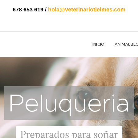
678 653 619
/
hola@veterinariotielmes.com
INICIO
ANIMALBL
Peluqueria
Preparados para soñar