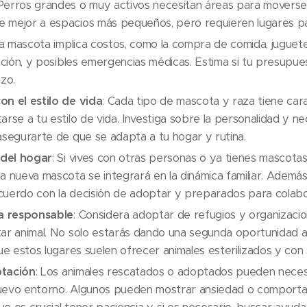
Perros grandes o muy activos necesitan áreas para moverse,
 mejor a espacios más pequeños, pero requieren lugares pa
a mascota implica costos, como la compra de comida, juguetes, 
zación, y posibles emergencias médicas. Estima si tu presupu
azo.
on el estilo de vida
: Cada tipo de mascota y raza tiene car
arse a tu estilo de vida. Investiga sobre la personalidad y n
asegurarte de que se adapta a tu hogar y rutina.
del hogar
: Si vives con otras personas o ya tienes mascota
a nueva mascota se integrará en la dinámica familiar. Además, 
cuerdo con la decisión de adoptar y preparados para colabo
a responsable
: Considera adoptar de refugios y organizaci
ar animal. No solo estarás dando una segunda oportunidad a 
ue estos lugares suelen ofrecer animales esterilizados y con 
ptación
: Los animales rescatados o adoptados pueden neces
uevo entorno. Algunos pueden mostrar ansiedad o comporta