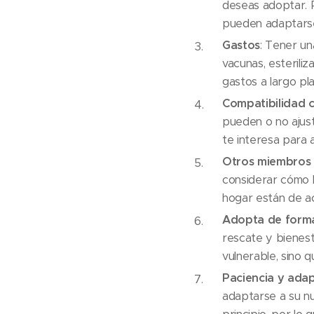
deseas adoptar. 
pueden adaptarse
Gastos
: Tener un
vacunas, esterili
gastos a largo pl
Compatibilidad c
pueden o no ajust
te interesa para 
Otros miembros 
considerar cómo l
hogar están de a
Adopta de form
rescate y bienest
vulnerable, sino q
Paciencia y ada
adaptarse a su n