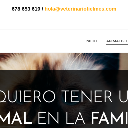
678 653 619
/
hola@veterinariotielmes.com
INICIO
ANIMALBL
QUIERO TENER 
MAL
EN LA
FAMI