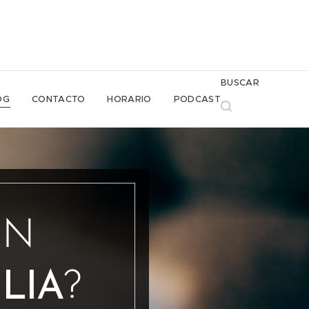
BUSCAR
OG
CONTACTO
HORARIO
PODCAST
UN
LIA
?