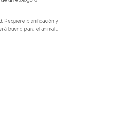
a de un etólogo o
 Requiere planificación y
erá bueno para el animal…