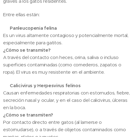
graves a los gatos residentes.
Entre ellas están:
🐾
Panleucopenia felina
Es un virus altamente contagioso y potencialmente mortal,
especialmente para gatitos.
¿Cómo se transmite?
A través del contacto con heces, orina, saliva o incluso
superficies contaminadas (como comederos, zapatos o
ropa). El virus es muy resistente en el ambiente.
🐾
Calicivirus y Herpesvirus felinos
Causan enfermedades respiratorias con estornudos, fiebre,
secreción nasal y ocular, y en el caso del calicivirus, úlceras
en la boca.
¿Cómo se transmiten?
Por contacto directo entre gatos (al lamerse o
estornudarse), o a través de objetos contaminados como
mantas, platos o juguetes.